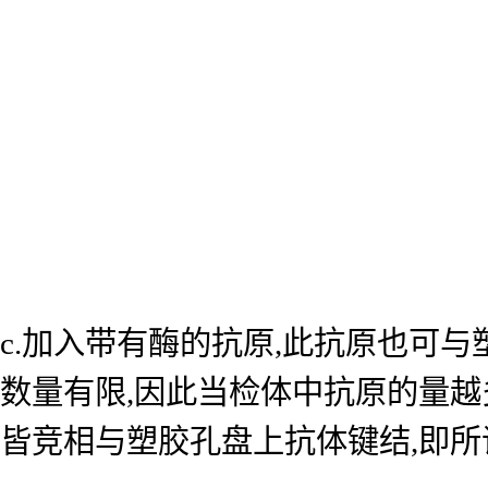
c.加入带有酶的抗原,此抗原也可
数量有限,因此当检体中抗原的量越
皆竞相与塑胶孔盘上抗体键结,即