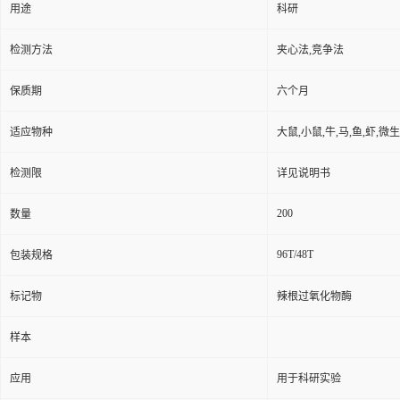
用途
科研
检测方法
夹心法,竞争法
保质期
六个月
适应物种
大鼠,小鼠,牛,马,鱼,虾,微
检测限
详见说明书
200
数量
96T/48T
包装规格
标记物
辣根过氧化物酶
样本
应用
用于科研实验