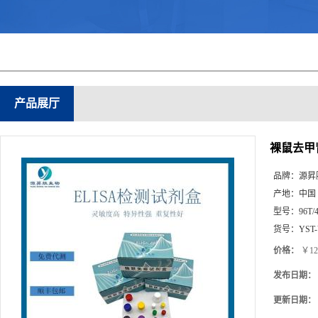
产品展厅
裸鼠去甲肾
品牌：
源昇
产地：
中国
型号：
96T/
货号：
YST
价格：
￥12
发布日期：
更新日期：