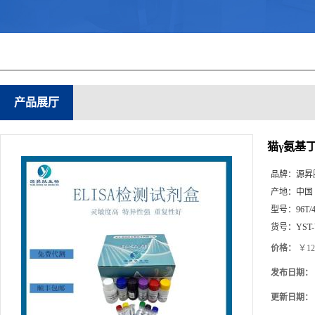
产品展厅
猫γ氨基丁
品牌：
源昇
产地：
中国
型号：
96T/
货号：
YST
价格：
￥12
发布日期：
更新日期：