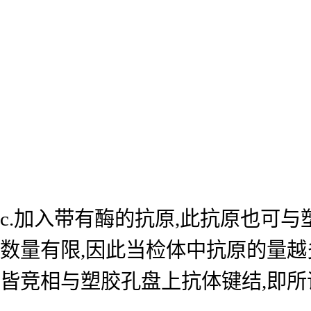
c.加入带有酶的抗原,此抗原也可
数量有限,因此当检体中抗原的量越
皆竞相与塑胶孔盘上抗体键结,即