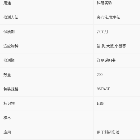
用途
科研实验
检测方法
夹心法,竞争法
保质期
六个月
适应物种
猫,狗,大鼠,小鼠等
检测限
详见说明书
200
数量
96T/48T
包装规格
HRP
标记物
样本
应用
用于科研实验