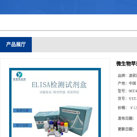
产品展厅
微生物苹果
品牌：
源昇
产地：
中国
型号：
96T/
货号：
YST
价格：
￥12
发布日期：
更新日期：