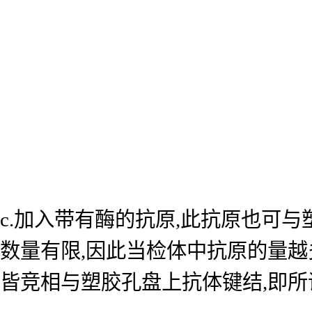
c.加入带有酶的抗原,此抗原也可
数量有限,因此当检体中抗原的量越
皆竞相与塑胶孔盘上抗体键结,即