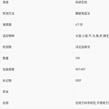
用途
科研实验
检测方法
酶联免疫法
保质期
6个月
适应物种
大鼠,小鼠,牛,马,鱼,虾,微
检测限
详见说明书
200
数量
96T/48T
包装规格
HRP
标记物
样本
应用
仅用于科学研究,不得用于