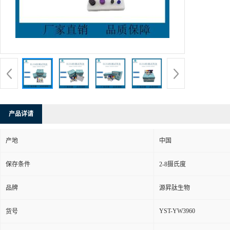
产品详请
产地
中国
保存条件
2-8摄氏度
品牌
源昇肽生物
YST-YW3960
货号