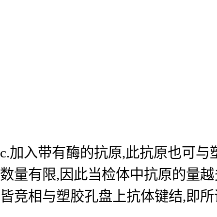
c.加入带有酶的抗原,此抗原也可
数量有限,因此当检体中抗原的量越
皆竞相与塑胶孔盘上抗体键结,即