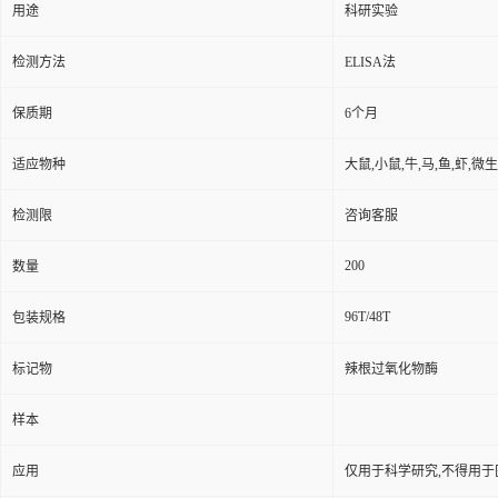
用途
科研实验
检测方法
ELISA法
保质期
6个月
适应物种
大鼠,小鼠,牛,马,鱼,虾,微
检测限
咨询客服
200
数量
96T/48T
包装规格
标记物
辣根过氧化物酶
样本
应用
仅用于科学研究,不得用于