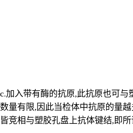
c.加入带有酶的抗原,此抗原也可
数量有限,因此当检体中抗原的量越
皆竞相与塑胶孔盘上抗体键结,即