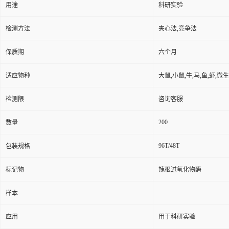
用途
科研实验
检测方法
夹心法,竞争法
保质期
六个月
适应物种
大鼠,小鼠,牛,马,鱼,虾,微
检测限
咨询客服
200
数量
96T/48T
包装规格
标记物
辣根过氧化物酶
样本
应用
用于科研实验