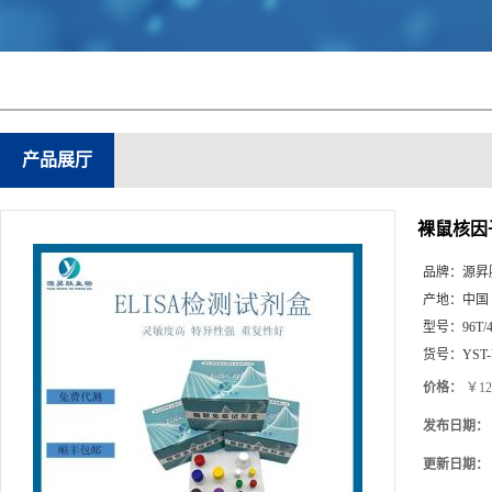
产品展厅
裸鼠核因子
品牌：
源昇
产地：
中国
型号：
96T/
货号：
YST
价格：
￥12
发布日期：
更新日期：