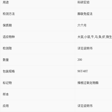
用途
科研实验
检测方法
酶联免疫法
保质期
六个月
适应物种
大鼠,小鼠,牛,马,鱼,虾,微
检测限
详见说明书
200
数量
96T/48T
包装规格
标记物
辣根过氧化物酶
样本
应用
详见说明书