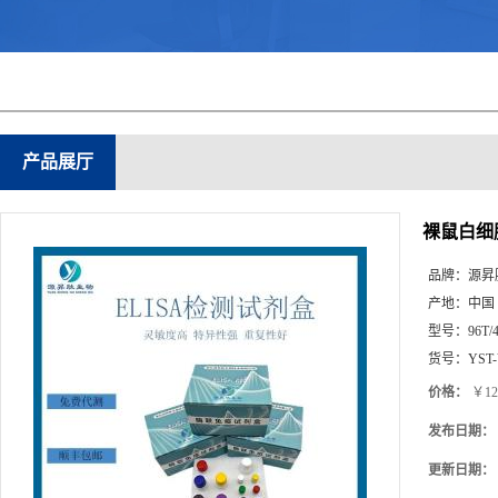
产品展厅
裸鼠白细胞
品牌：
源昇
产地：
中国
型号：
96T/
货号：
YST
价格：
￥12
发布日期：
更新日期：