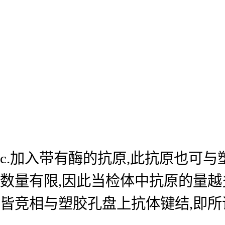
c.加入带有酶的抗原,此抗原也可
数量有限,因此当检体中抗原的量越
皆竞相与塑胶孔盘上抗体键结,即