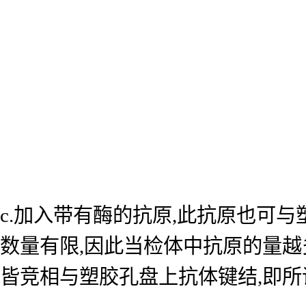
c.加入带有酶的抗原,此抗原也可
数量有限,因此当检体中抗原的量越
皆竞相与塑胶孔盘上抗体键结,即