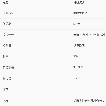
用途
科研实验
检测方法
酶联免疫法
保质期
6个月
适应物种
大鼠,小鼠,牛,马,鱼,虾,微
检测限
详见说明书
200
数量
96T/48T
包装规格
HRP
标记物
样本
应用
仅用于科学研究,不得用于