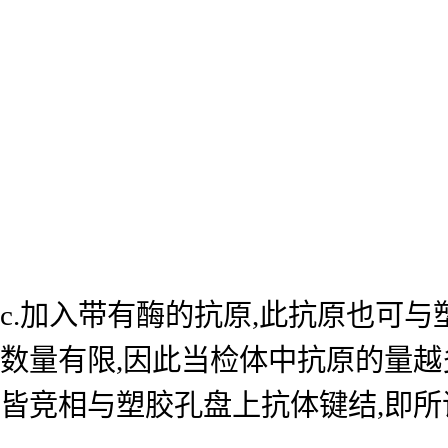
c.加入带有酶的抗原,此抗原也可
数量有限,因此当检体中抗原的量越
皆竞相与塑胶孔盘上抗体键结,即