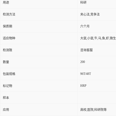
用途
科研
检测方法
夹心法,竞争法
保质期
六个月
适应物种
大鼠,小鼠,牛,马,鱼,虾,微
检测限
咨询客服
200
数量
96T/48T
包装规格
HRP
标记物
样本
应用
高校,医院,科研院等