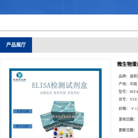
产品展厅
微生物蛋白酶
品牌：
源昇
产地：
中国
型号：
96T/
货号：
YST
价格：
￥12
发布日期：
更新日期：