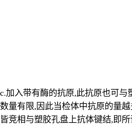
c.加入带有酶的抗原,此抗原也可
数量有限,因此当检体中抗原的量越
皆竞相与塑胶孔盘上抗体键结,即