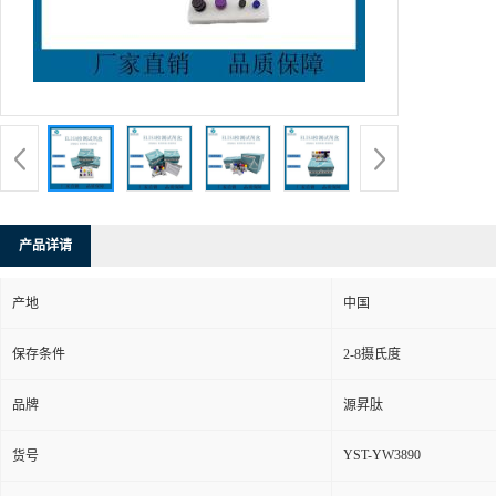
产品详请
产地
中国
保存条件
2-8摄氏度
品牌
源昇肽
YST-YW3890
货号