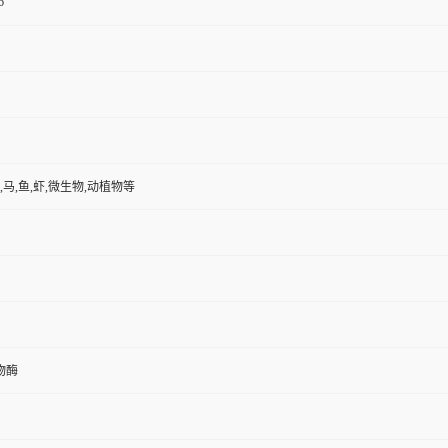
6
,马,鱼,虾,微生物,动植物等
物酶