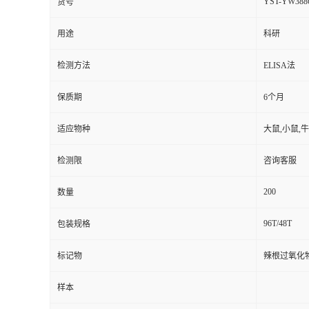
YST-YW388
货号
用途
科研
检测方法
ELISA法
保质期
6个月
适应物种
大鼠,小鼠,牛
检测限
咨询客服
200
数量
96T/48T
包装规格
标记物
辣根过氧化
样本