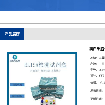
产品展厅
猫白细胞介素
品牌：
源昇
产地：
中国
型号：
96T/
货号：
YST
价格：
￥12
发布日期：
更新日期：