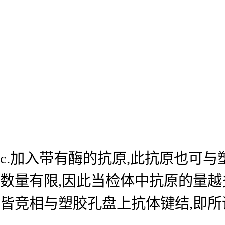
c.加入带有酶的抗原,此抗原也可
数量有限,因此当检体中抗原的量越
皆竞相与塑胶孔盘上抗体键结,即