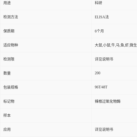
用途
科研
检测方法
ELISA法
保质期
6个月
适应物种
大鼠,小鼠,牛,马,鱼,虾,微
检测限
详见说明书
200
数量
96T/48T
包装规格
标记物
辣根过氧化物酶
样本
应用
详见说明书