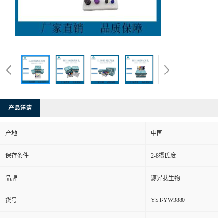
产品详请
产地
中国
保存条件
2-8摄氏度
品牌
源昇肽生物
YST-YW3880
货号