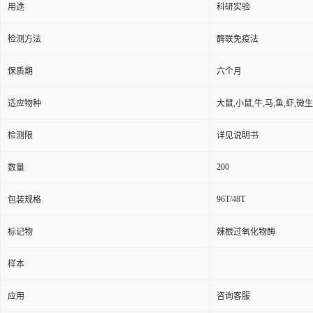
用途
科研实验
检测方法
酶联免疫法
保质期
六个月
适应物种
大鼠,小鼠,牛,马,鱼,虾,微
检测限
详见说明书
200
数量
96T/48T
包装规格
标记物
辣根过氧化物酶
样本
应用
咨询客服