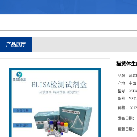
产品展厅
猫黄体生成
品牌：
源昇
产地：
中国
型号：
96T/
货号：
YST
价格：
￥12
发布日期：
更新日期：