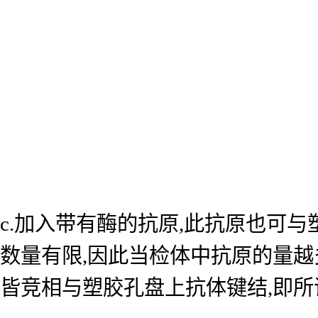
c.加入带有酶的抗原,此抗原也可
数量有限,因此当检体中抗原的量越
皆竞相与塑胶孔盘上抗体键结,即