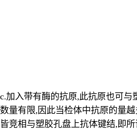
c.加入带有酶的抗原,此抗原也可
数量有限,因此当检体中抗原的量越
皆竞相与塑胶孔盘上抗体键结,即