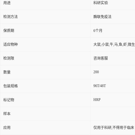
用途
科研实验
检测方法
酶联免疫法
保质期
6个月
适应物种
大鼠,小鼠,牛,马,鱼,虾,微
检测限
咨询客服
200
数量
96T/48T
包装规格
HRP
标记物
样本
应用
仅用于科研,不得用于临床