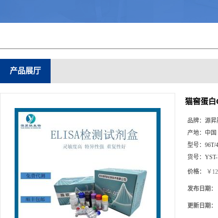
产品展厅
猫窖蛋白Ca
品牌：
源昇
产地：
中国
型号：
96T/
货号：
YST
价格：
￥12
发布日期：
更新日期：