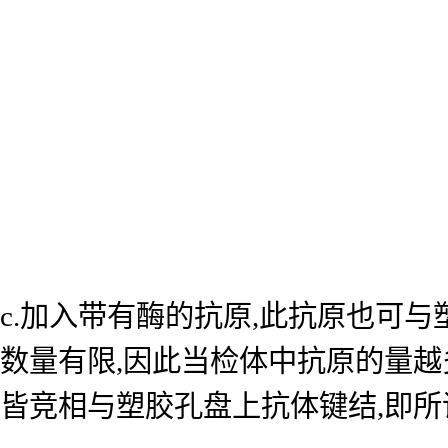
c.加入带有酶的抗原,此抗原也可
数量有限,因此当检体中抗原的量越
皆竞相与塑胶孔盘上抗体键结,即