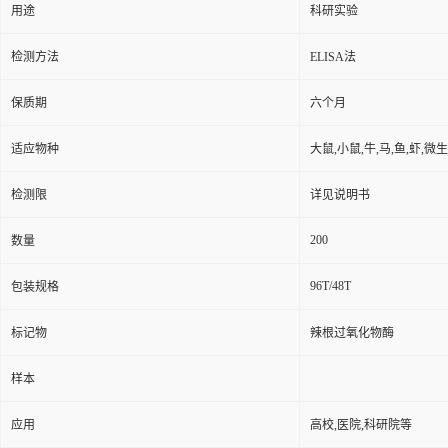
用途
科研实验
检测方法
ELISA法
保质期
六个月
适应物种
大鼠,小鼠,牛,马,鱼,虾,微
检测限
详见说明书
200
数量
96T/48T
包装规格
标记物
辣根过氧化物酶
样本
应用
高校,医院,科研院等