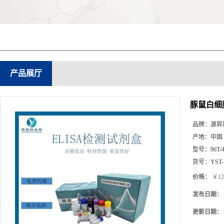
产品展厅
豚鼠白细胞
品牌：
源昇
产地：
中国
型号：
96T/
货号：
YST
价格：
￥12
发布日期：
更新日期：