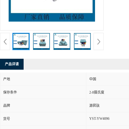
产品详请
产地
中国
保存条件
2-8摄氏度
品牌
源昇肽
YST-YW4096
货号