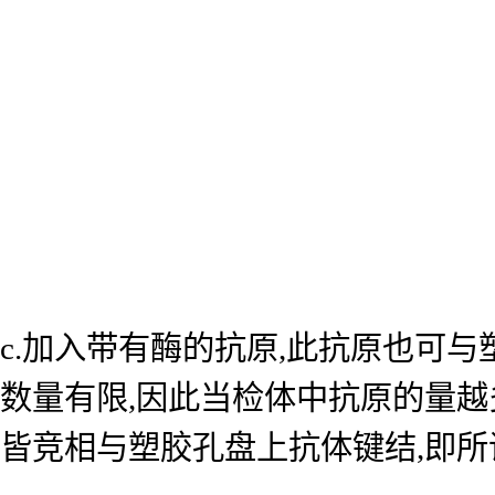
c.加入带有酶的抗原,此抗原也可
数量有限,因此当检体中抗原的量越
皆竞相与塑胶孔盘上抗体键结,即