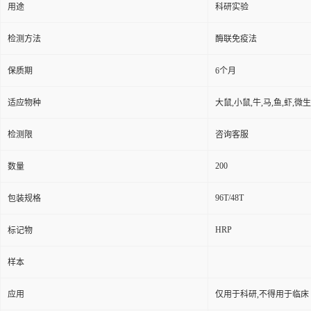
用途
科研实验
检测方法
酶联免疫法
保质期
6个月
适应物种
大鼠,小鼠,牛,马,鱼,虾,微
检测限
咨询客服
200
数量
96T/48T
包装规格
HRP
标记物
样本
应用
仅用于科研,不得用于临床