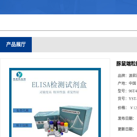
产品展厅
豚鼠端粒酶
品牌：
源昇
产地：
中国
型号：
96T/
货号：
YST
价格：
￥12
发布日期：
更新日期：