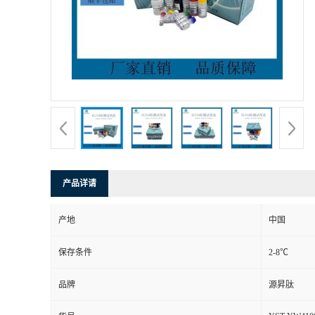
产品详请
产地
中国
保存条件
2-8℃
品牌
源昇肽