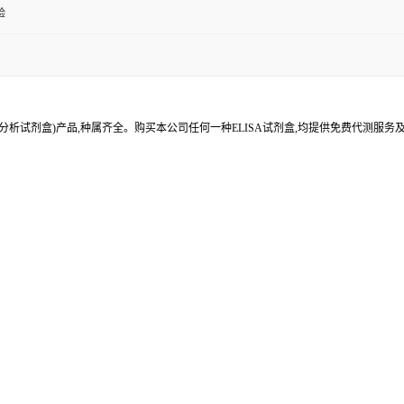
验
分析试剂盒)产品,种属齐全。购买本公司任何一种ELISA试剂盒,均提供免费代测服务