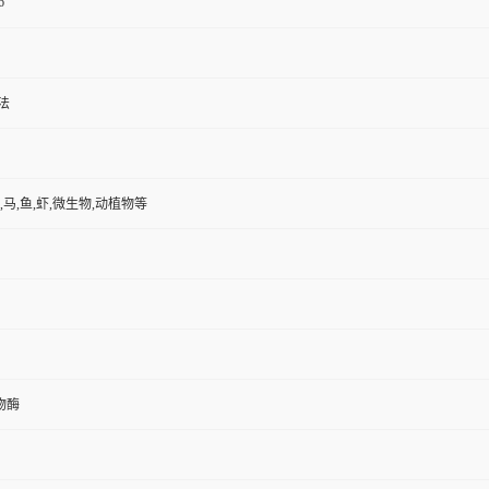
6
法
,马,鱼,虾,微生物,动植物等
物酶