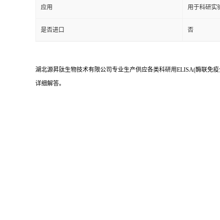
应用
用于科研实
是否进口
否
湖北源昇肽生物技术有限公司专业生产供应各类科研用ELISA(酶联免疫
详细解答。