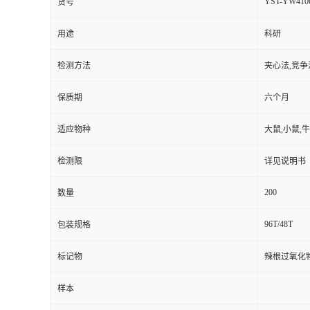
YST-YW410
货号
用途
科研
检测方法
夹心法,竞争
保质期
六个月
适应物种
大鼠,小鼠,牛
检测限
详见说明书
200
数量
96T/48T
包装规格
标记物
辣根过氧化
样本