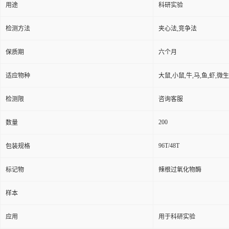
用途
科研实验
检测方法
夹心法,竞争法
保质期
六个月
适应物种
大鼠,小鼠,牛,马,鱼,虾,微
检测限
咨询客服
200
数量
96T/48T
包装规格
标记物
辣根过氧化物酶
样本
应用
用于科研实验