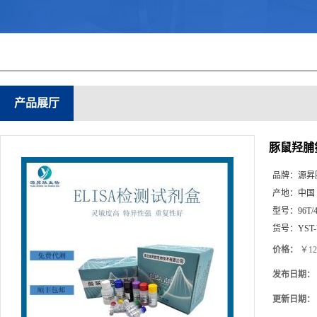
产品展厅
豚鼠羟脯氨
品牌：
源昇
产地：
中国
型号：
96T/
货号：
YST
价格：
￥12
发布日期：
更新日期：