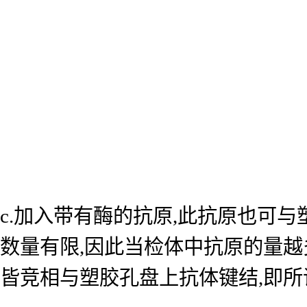
c.加入带有酶的抗原,此抗原也可
数量有限,因此当检体中抗原的量越
皆竞相与塑胶孔盘上抗体键结,即