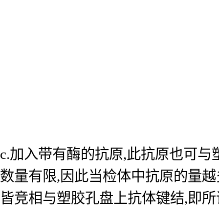
c.加入带有酶的抗原,此抗原也可
数量有限,因此当检体中抗原的量越
皆竞相与塑胶孔盘上抗体键结,即