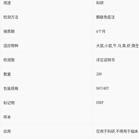
用途
科研
检测方法
酶联免疫法
保质期
6个月
适应物种
大鼠,小鼠,牛,马,鱼,虾,微
检测限
详见说明书
200
数量
96T/48T
包装规格
HRP
标记物
样本
应用
仅用于科研,不得用于临床