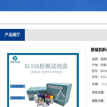
产品展厅
豚鼠肌酐(
品牌：
源昇
产地：
中国
型号：
96T/
货号：
YST
价格：
￥12
发布日期：
更新日期：