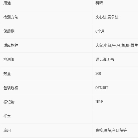
用途
科研
检测方法
夹心法,竞争法
保质期
6个月
适应物种
大鼠,小鼠,牛,马,鱼,虾,微
检测限
详见说明书
200
数量
96T/48T
包装规格
HRP
标记物
样本
应用
高校,医院,科研院等