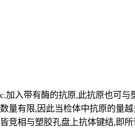
c.加入带有酶的抗原,此抗原也可
数量有限,因此当检体中抗原的量越
皆竞相与塑胶孔盘上抗体键结,即