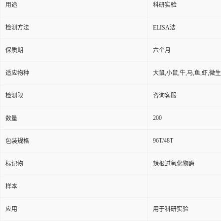
用途
科研实验
检测方法
ELISA法
保质期
六个月
适应物种
大鼠,小鼠,牛,马,鱼,虾,微
检测限
咨询客服
200
数量
96T/48T
包装规格
标记物
辣根过氧化物酶
样本
应用
用于科研实验