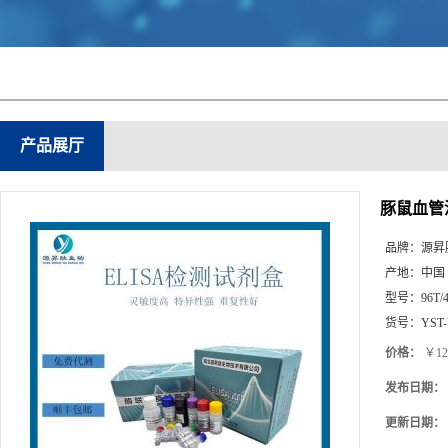
产品展厅
豚鼠血管活
品牌：
源昇
产地：
中国
型号：
96T/
货号：
YST
价格：
￥12
发布日期：
更新日期：