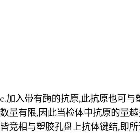
c.加入带有酶的抗原,此抗原也可
数量有限,因此当检体中抗原的量越
皆竞相与塑胶孔盘上抗体键结,即