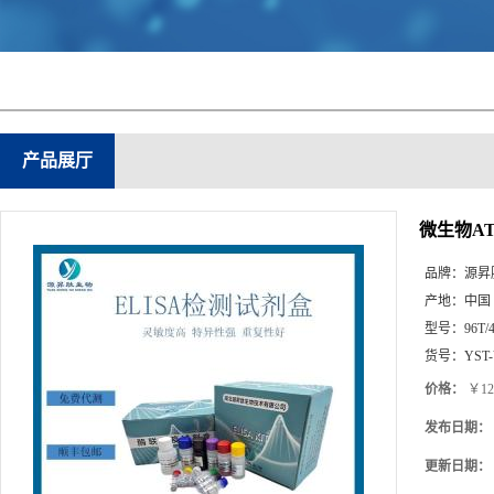
产品展厅
微生物AT
品牌：
源昇
产地：
中国
型号：
96T/
货号：
YST
价格：
￥12
发布日期：
更新日期：