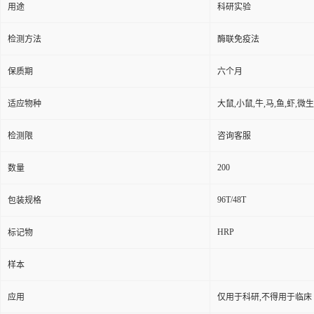
用途
科研实验
检测方法
酶联免疫法
保质期
六个月
适应物种
大鼠,小鼠,牛,马,鱼,虾,微
检测限
咨询客服
200
数量
96T/48T
包装规格
HRP
标记物
样本
应用
仅用于科研,不得用于临床