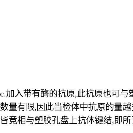
c.加入带有酶的抗原,此抗原也可
数量有限,因此当检体中抗原的量越
皆竞相与塑胶孔盘上抗体键结,即