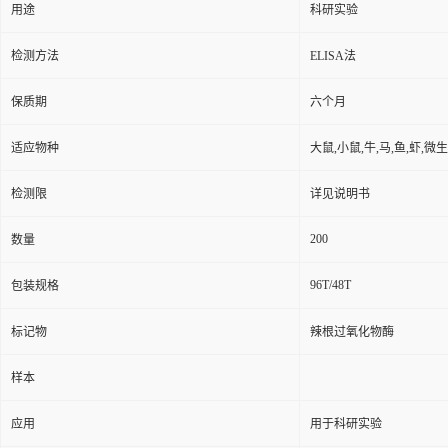
用途
科研实验
检测方法
ELISA法
保质期
六个月
适应物种
大鼠,小鼠,牛,马,鱼,虾,微
检测限
详见说明书
200
数量
96T/48T
包装规格
标记物
辣根过氧化物酶
样本
应用
用于科研实验