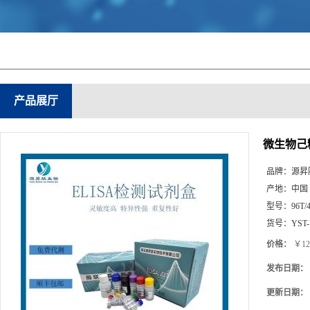
产品展厅
微生物己糖
品牌：
源昇
产地：
中国
型号：
96T/
货号：
YST
价格：
￥12
发布日期：
更新日期：