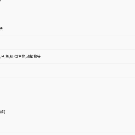
6
法
,马,鱼,虾,微生物,动植物等
物酶