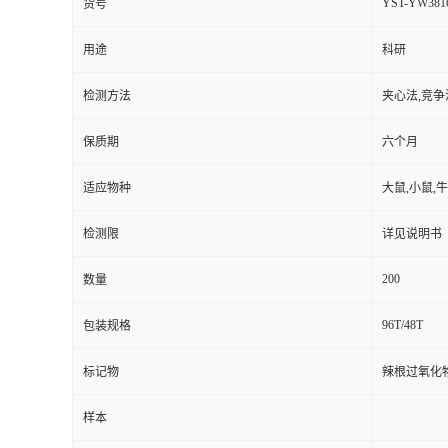
YST-YW381
货号
用途
科研
检测方法
夹心法,竞争
保质期
六个月
适应物种
大鼠,小鼠,牛
检测限
详见说明书
200
数量
96T/48T
包装规格
标记物
辣根过氧化
样本