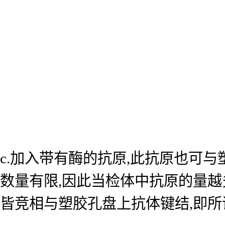
c.加入带有酶的抗原,此抗原也可
数量有限,因此当检体中抗原的量越
皆竞相与塑胶孔盘上抗体键结,即