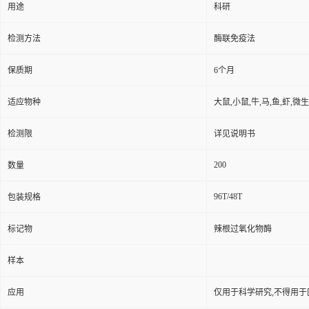
用途
科研
检测方法
酶联免疫法
保质期
6个月
适应物种
大鼠,小鼠,牛,马,鱼,虾,微
检测限
详见说明书
200
数量
96T/48T
包装规格
标记物
辣根过氧化物酶
样本
应用
仅用于科学研究,不得用于