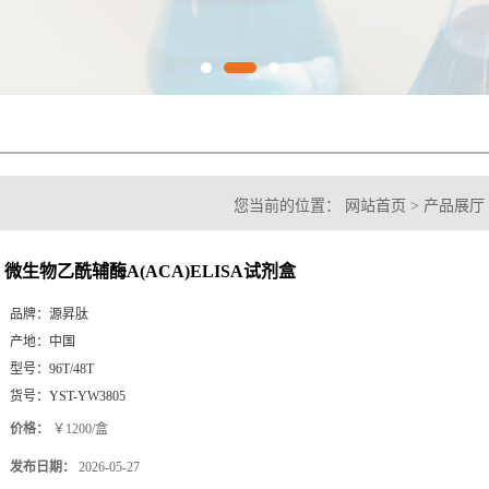
您当前的位置：
网站首页
>
产品展厅
A(ACA)ELISA试剂盒
微生物乙酰辅酶A(ACA)ELISA试剂盒
品牌：
源昇肽
产地：
中国
型号：
96T/48T
货号：
YST-YW3805
价格：
￥1200/盒
发布日期：
2026-05-27