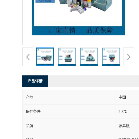
产品详请
产地
中国
保存条件
2-8℃
品牌
源昇肽