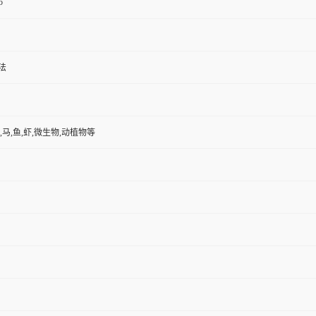
5
法
,马,鱼,虾,微生物,动植物等