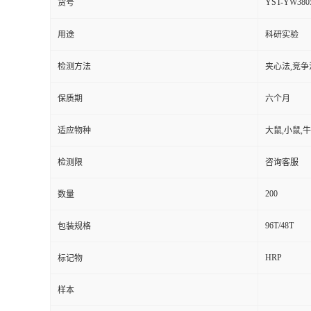
YST-YW380
货号
用途
科研实验
检测方法
夹心法,竞争
保质期
六个月
适应物种
大鼠,小鼠,牛
检测限
咨询客服
200
数量
96T/48T
包装规格
HRP
标记物
样本