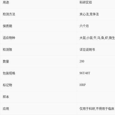
用途
科研实验
检测方法
夹心法,竞争法
保质期
六个月
适应物种
大鼠,小鼠,牛,马,鱼,虾,微
检测限
详见说明书
200
数量
96T/48T
包装规格
HRP
标记物
样本
应用
仅用于科研,不得用于临床