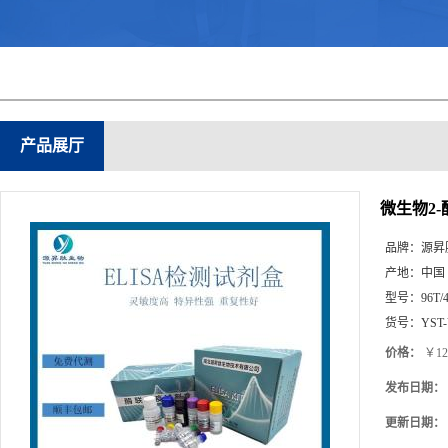
产品展厅
微生物2-酮
品牌：
源昇
产地：
中国
型号：
96T/
货号：
YST
价格：
￥12
发布日期：
更新日期：