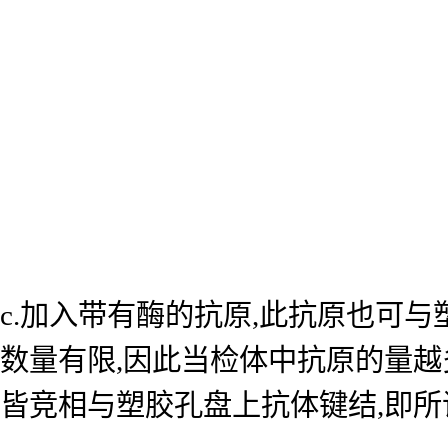
c.加入带有酶的抗原,此抗原也可
数量有限,因此当检体中抗原的量越
皆竞相与塑胶孔盘上抗体键结,即