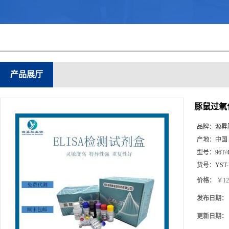
产品展厅
豚鼠过氧化
品牌：
源昇
产地：
中国
型号：
96T/
货号：
YST
价格：
￥12
发布日期：
更新日期：