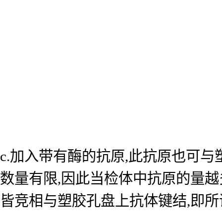
c.加入带有酶的抗原,此抗原也可
数量有限,因此当检体中抗原的量越
皆竞相与塑胶孔盘上抗体键结,即