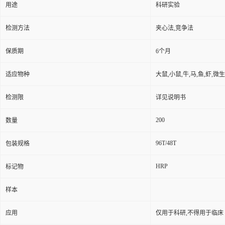
用途
科研实验
检测方法
夹心法,竞争法
保质期
6个月
适应物种
大鼠,小鼠,牛,马,鱼,虾,微
检测限
详见说明书
200
数量
96T/48T
包装规格
HRP
标记物
样本
应用
仅用于科研,不得用于临床