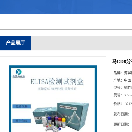
产品展厅
马CD8分
品牌：
源昇
产地：
中国
型号：
96T/
货号：
YST
价格：
￥12
发布日期：
更新日期：