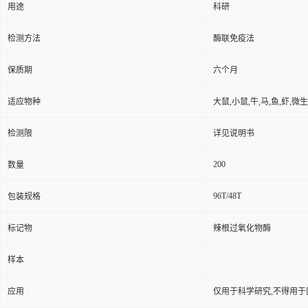
用途
科研
检测方法
酶联免疫法
保质期
六个月
适应物种
大鼠,小鼠,牛,马,鱼,虾,微
检测限
详见说明书
200
数量
96T/48T
包装规格
标记物
辣根过氧化物酶
样本
应用
仅用于科学研究,不得用于