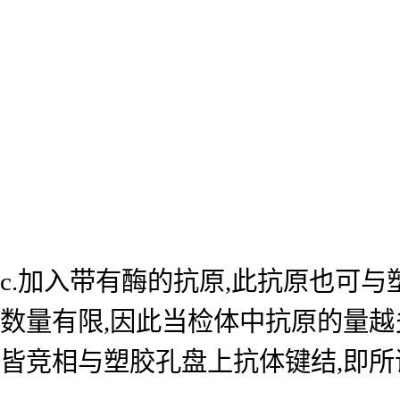
c.加入带有酶的抗原,此抗原也可
数量有限,因此当检体中抗原的量越
皆竞相与塑胶孔盘上抗体键结,即