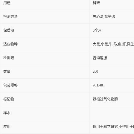
用途
科研
检测方法
夹心法,竞争法
保质期
6个月
适应物种
大鼠,小鼠,牛,马,鱼,虾,微
检测限
咨询客服
200
数量
96T/48T
包装规格
标记物
辣根过氧化物酶
样本
应用
仅用于科学研究,不得用于