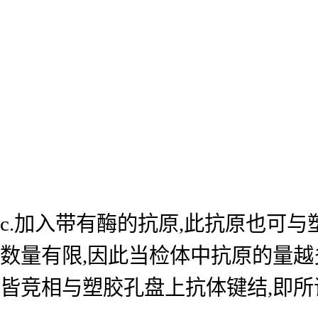
c.加入带有酶的抗原,此抗原也可
数量有限,因此当检体中抗原的量越
皆竞相与塑胶孔盘上抗体键结,即