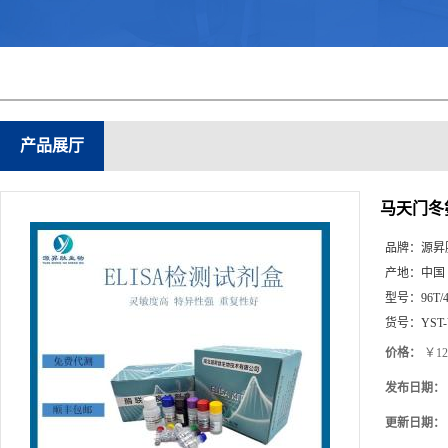
产品展厅
马天门冬氨
品牌：
源昇
产地：
中国
型号：
96T/
货号：
YST
价格：
￥12
发布日期：
更新日期：