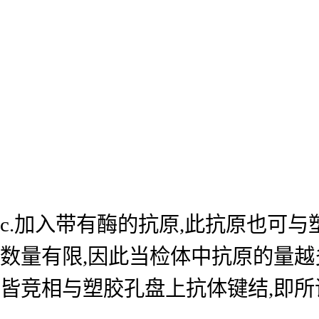
c.加入带有酶的抗原,此抗原也可
数量有限,因此当检体中抗原的量越
皆竞相与塑胶孔盘上抗体键结,即