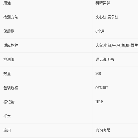
用途
科研实验
检测方法
夹心法,竞争法
保质期
6个月
适应物种
大鼠,小鼠,牛,马,鱼,虾,微
检测限
详见说明书
200
数量
96T/48T
包装规格
HRP
标记物
样本
应用
咨询客服