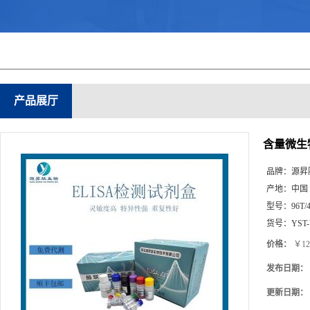
产品展厅
含量微生物
品牌：
源昇
产地：
中国
型号：
96T/
货号：
YST
价格：
￥12
发布日期：
更新日期：