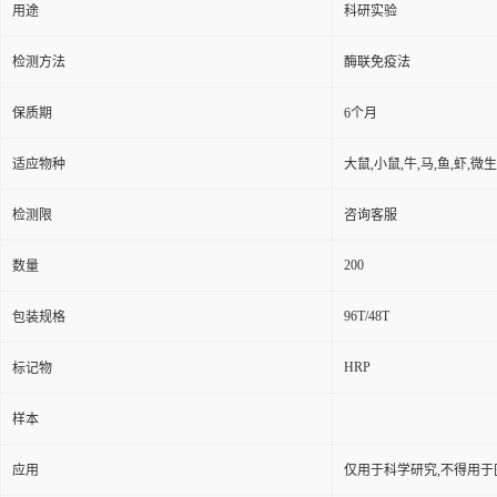
用途
科研实验
检测方法
酶联免疫法
保质期
6个月
适应物种
大鼠,小鼠,牛,马,鱼,虾,微
检测限
咨询客服
200
数量
96T/48T
包装规格
HRP
标记物
样本
应用
仅用于科学研究,不得用于