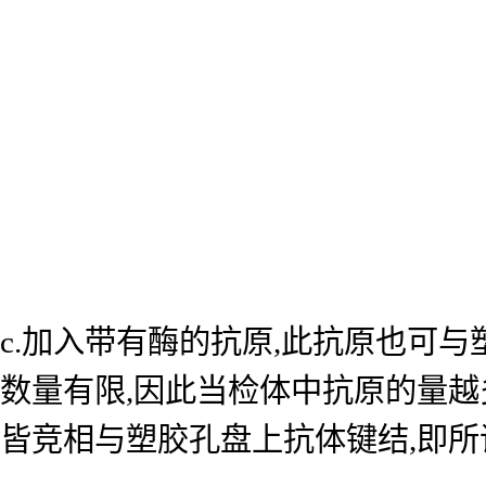
c.加入带有酶的抗原,此抗原也可
数量有限,因此当检体中抗原的量越
皆竞相与塑胶孔盘上抗体键结,即