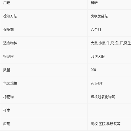
用途
科研
检测方法
酶联免疫法
保质期
六个月
适应物种
大鼠,小鼠,牛,马,鱼,虾,微
检测限
咨询客服
200
数量
96T/48T
包装规格
标记物
辣根过氧化物酶
样本
应用
高校,医院,科研院等