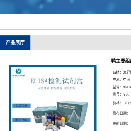
产品展厅
鸭主要组
品牌：
源昇
产地：
中国
型号：
96T/
货号：
YST
价格：
￥12
发布日期：
更新日期：