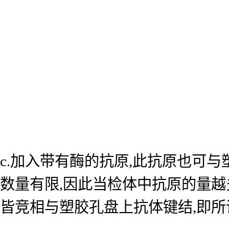
c.加入带有酶的抗原,此抗原也可
数量有限,因此当检体中抗原的量越
皆竞相与塑胶孔盘上抗体键结,即