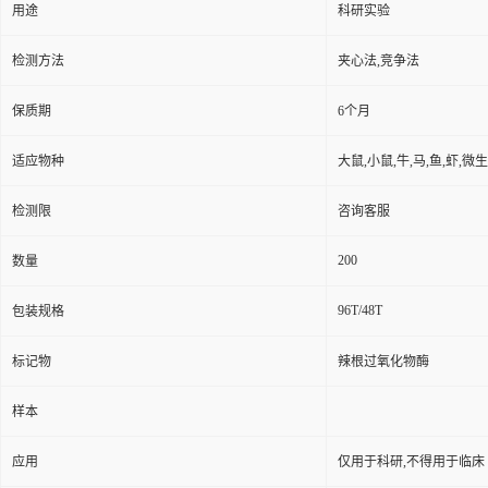
用途
科研实验
检测方法
夹心法,竞争法
保质期
6个月
适应物种
大鼠,小鼠,牛,马,鱼,虾,微
检测限
咨询客服
200
数量
96T/48T
包装规格
标记物
辣根过氧化物酶
样本
应用
仅用于科研,不得用于临床