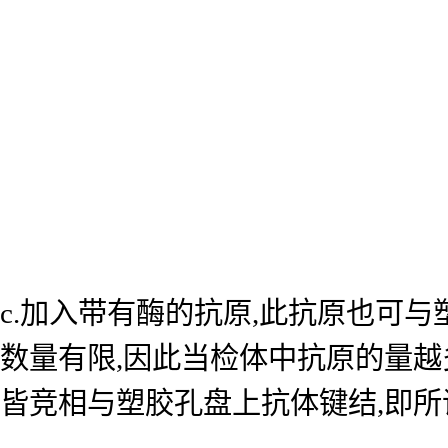
c.加入带有酶的抗原,此抗原也可
数量有限,因此当检体中抗原的量越
皆竞相与塑胶孔盘上抗体键结,即