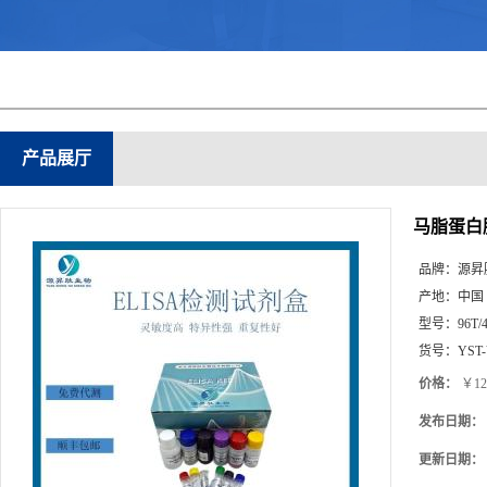
产品展厅
马脂蛋白脂
品牌：
源昇
产地：
中国
型号：
96T/
货号：
YST
价格：
￥12
发布日期：
更新日期：