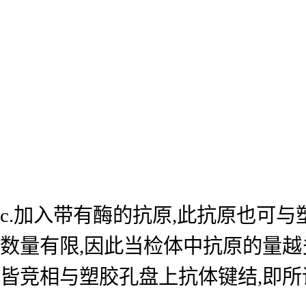
c.加入带有酶的抗原,此抗原也可
数量有限,因此当检体中抗原的量越
皆竞相与塑胶孔盘上抗体键结,即