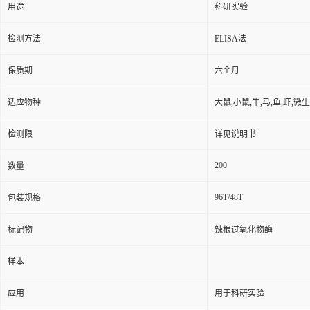
用途
科研实验
检测方法
ELISA法
保质期
六个月
适应物种
大鼠,小鼠,牛,马,鱼,虾,微
检测限
详见说明书
200
数量
96T/48T
包装规格
标记物
辣根过氧化物酶
样本
应用
用于科研实验