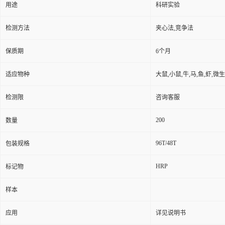
用途
科研实验
检测方法
夹心法,竞争法
保质期
6个月
适应物种
大鼠,小鼠,牛,马,鱼,虾,微
检测限
咨询客服
200
数量
96T/48T
包装规格
HRP
标记物
样本
应用
详见说明书