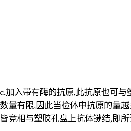
c.加入带有酶的抗原,此抗原也可
数量有限,因此当检体中抗原的量越
皆竞相与塑胶孔盘上抗体键结,即