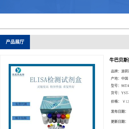
产品展厅
牛巴贝斯抗
品牌：
源昇
产地：
中国
型号：
96T/
货号：
YST
价格：
￥12
发布日期：
更新日期：