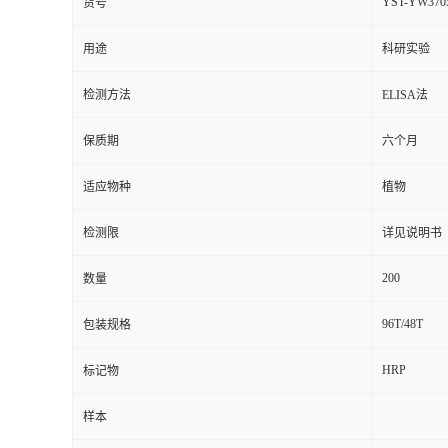
YST-YW370
货号
用途
科研实验
检测方法
ELISA法
保质期
六个月
适应物种
植物
检测限
详见说明书
200
数量
96T/48T
包装规格
HRP
标记物
样本