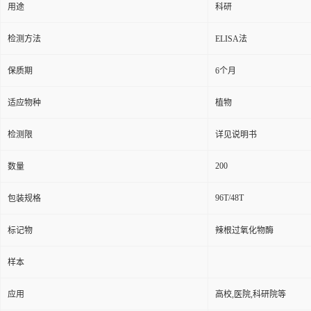
用途
科研
检测方法
ELISA法
保质期
6个月
适应物种
植物
检测限
详见说明书
200
数量
96T/48T
包装规格
标记物
辣根过氧化物酶
样本
应用
高校,医院,科研院等