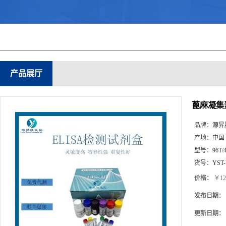
产品展厅
蓖麻凝集素
品牌：
源昇
产地：
中国
型号：
96T/
货号：
YST
价格：
￥12
发布日期：
更新日期：