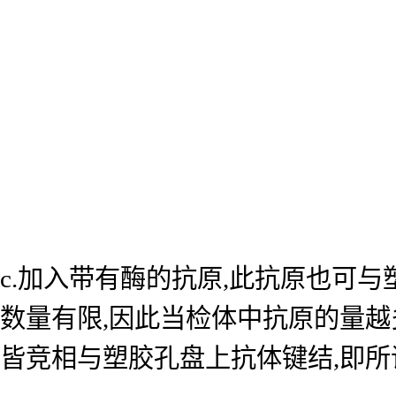
c.加入带有酶的抗原,此抗原也可
数量有限,因此当检体中抗原的量越
皆竞相与塑胶孔盘上抗体键结,即