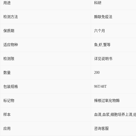
用途
科研
检测方法
酶联免疫法
保质期
六个月
适应物种
鱼,虾,蟹等
检测限
详见说明书
200
数量
96T/48T
包装规格
标记物
辣根过氧化物酶
样本
血清,血浆,细胞培养上清,
应用
咨询客服