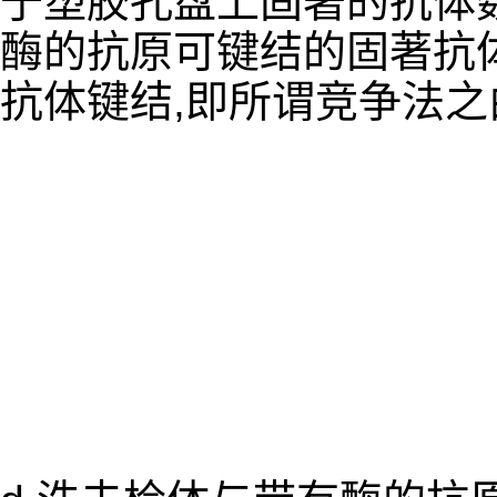
于塑胶孔盘上固著的抗体数
酶的抗原可键结的固著抗体
抗体键结,即所谓竞争法之