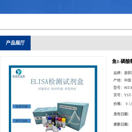
产品展厅
鱼1-磷酸
品牌：
源昇
产地：
中国
型号：
96T/
货号：
YST
价格：
￥12
发布日期：
更新日期：