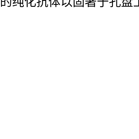
的纯化抗体以固著于孔盘上时