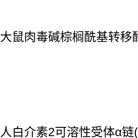
大鼠肉毒碱棕榈酰基转移酶2(
人白介素2可溶性受体α链(IL-