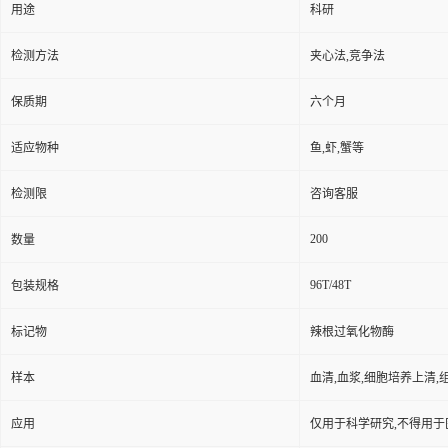
用途
科研
检测方法
夹心法,竞争法
保质期
六个月
适应物种
鱼,虾,蟹等
检测限
咨询客服
200
数量
96T/48T
包装规格
标记物
辣根过氧化物酶
样本
血清,血浆,细胞培养上清,
应用
仅用于科学研究,不得用于