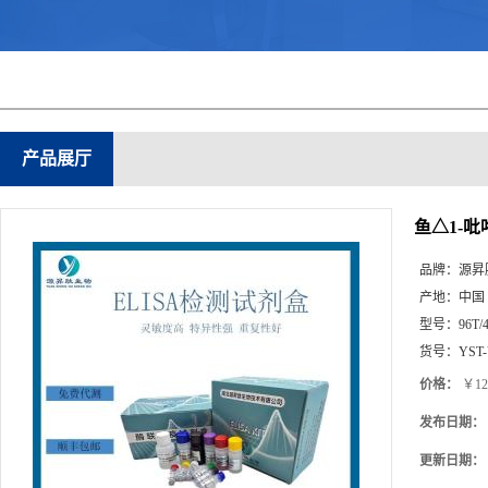
产品展厅
鱼△1-吡
品牌：
源昇
产地：
中国
型号：
96T/
货号：
YST
价格：
￥12
发布日期：
更新日期：