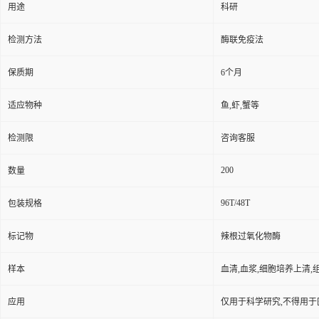
用途
科研
检测方法
酶联免疫法
保质期
6个月
适应物种
鱼,虾,蟹等
检测限
咨询客服
200
数量
96T/48T
包装规格
标记物
辣根过氧化物酶
样本
血清,血浆,细胞培养上清,
应用
仅用于科学研究,不得用于