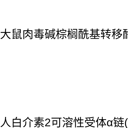
大鼠肉毒碱棕榈酰基转移酶2(
人白介素2可溶性受体α链(IL-