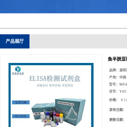
产品展厅
鱼半胱亚磺
品牌：
源昇
产地：
中国
型号：
96T/
货号：
YST
价格：
￥12
发布日期：
更新日期：