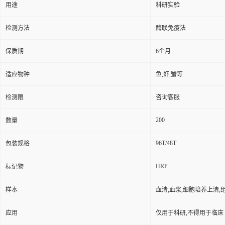
用途
科研实验
检测方法
酶联免疫法
保质期
6个月
适应物种
鱼,虾,蟹等
检测限
咨询客服
200
数量
96T/48T
包装规格
HRP
标记物
样本
血清,血浆,细胞培养上清,
应用
仅用于科研,不得用于临床