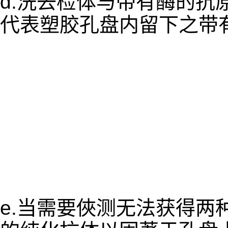
d.洗去检体与带有酶的抗
代表塑胶孔盘内留下之带
e.当需要俠测无法获得两