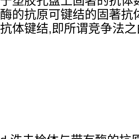
于塑胶孔盘上固著的抗体数
酶的抗原可键结的固著抗体
抗体键结,即所谓竞争法之