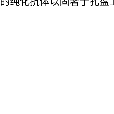
的纯化抗体以固著于孔盘上时