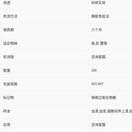
用途
科研实验
检测方法
酶联免疫法
保质期
六个月
适应物种
鱼,虾,蟹等
检测限
咨询客服
200
数量
96T/48T
包装规格
标记物
辣根过氧化物酶
样本
血清,血浆,细胞培养上清,
应用
咨询客服