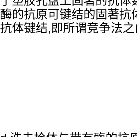
于塑胶孔盘上固著的抗体数
酶的抗原可键结的固著抗体
抗体键结,即所谓竞争法之