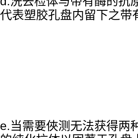
d.洗去检体与带有酶的抗
代表塑胶孔盘内留下之带
e.当需要俠测无法获得两