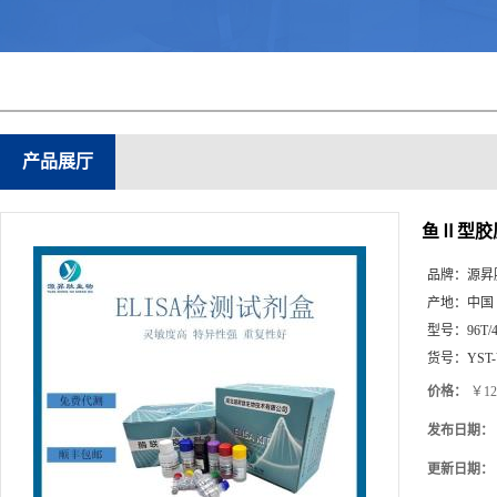
产品展厅
鱼Ⅱ型胶原
品牌：
源昇
产地：
中国
型号：
96T/
货号：
YST
价格：
￥12
发布日期：
更新日期：