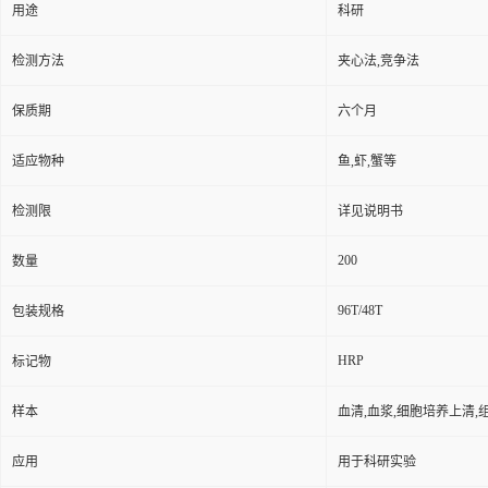
用途
科研
检测方法
夹心法,竞争法
保质期
六个月
适应物种
鱼,虾,蟹等
检测限
详见说明书
200
数量
96T/48T
包装规格
HRP
标记物
样本
血清,血浆,细胞培养上清,
应用
用于科研实验