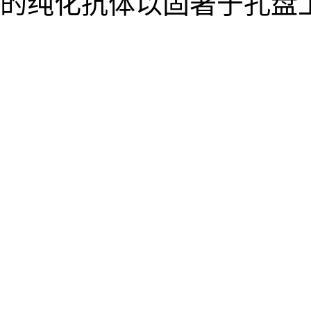
的纯化抗体以固著于孔盘上时