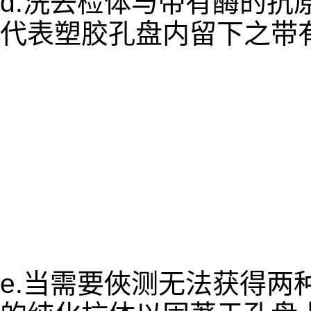
d.洗去检体与带有酶的抗
代表塑胶孔盘内留下之带
e.当需要俠测无法获得两