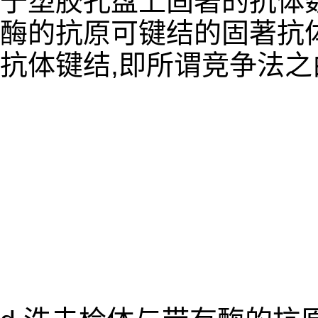
于塑胶孔盘上固著的抗体数
酶的抗原可键结的固著抗体
抗体键结,即所谓竞争法之