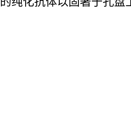
的纯化抗体以固著于孔盘上时