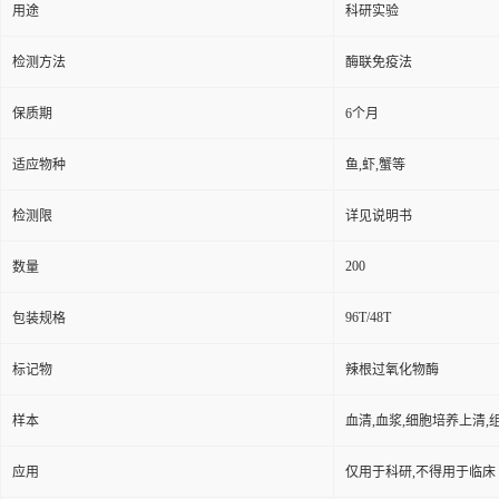
用途
科研实验
检测方法
酶联免疫法
保质期
6个月
适应物种
鱼,虾,蟹等
检测限
详见说明书
200
数量
96T/48T
包装规格
标记物
辣根过氧化物酶
样本
血清,血浆,细胞培养上清,
应用
仅用于科研,不得用于临床