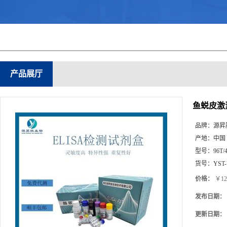
产品展厅
鱼蜕皮激素(
品牌：
源昇
产地：
中国
型号：
96T/
货号：
YST
价格：
￥12
发布日期：
更新日期：