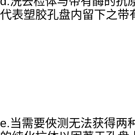
d.洗去检体与带有酶的抗
代表塑胶孔盘内留下之带
e.当需要俠测无法获得两