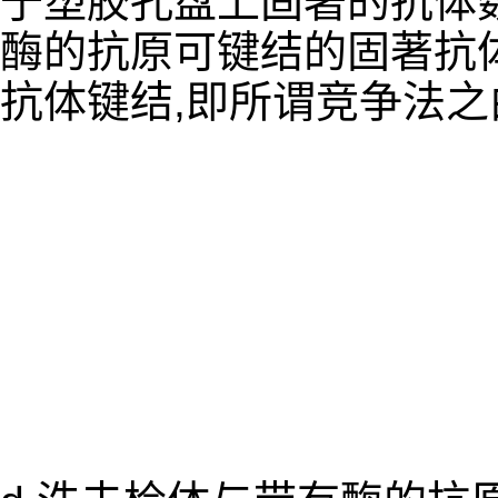
于塑胶孔盘上固著的抗体数
酶的抗原可键结的固著抗体
抗体键结,即所谓竞争法之