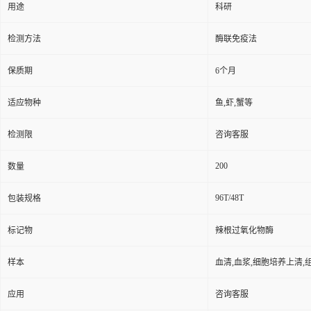
用途
科研
检测方法
酶联免疫法
保质期
6个月
适应物种
鱼,虾,蟹等
检测限
咨询客服
200
数量
96T/48T
包装规格
标记物
辣根过氧化物酶
样本
血清,血浆,细胞培养上清,
应用
咨询客服