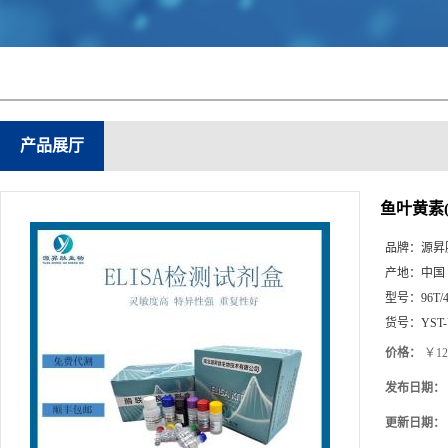
产品展厅
鱼叶黄素(L
品牌：
源昇
产地：
中国
型号：
96T/
货号：
YST
价格：
￥12
发布日期：
更新日期：