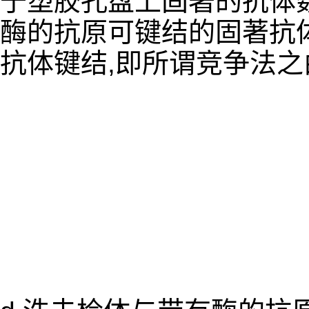
于塑胶孔盘上固著的抗体数
酶的抗原可键结的固著抗体
抗体键结,即所谓竞争法之