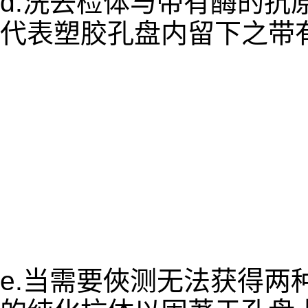
d.洗去检体与带有酶的抗
代表塑胶孔盘内留下之带
e.当需要俠测无法获得两