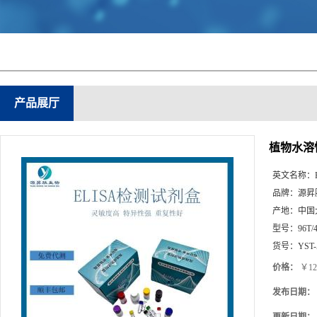
产品展厅
植物水溶性
英文名称：
品牌：
源昇
产地：
中国
型号：
96T/
货号：
YST-
价格：
￥12
发布日期：