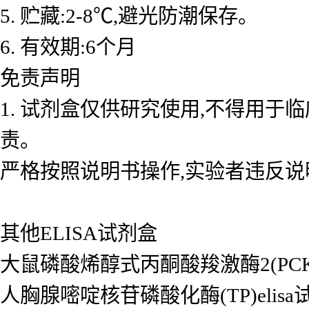
5. 贮藏:2-8℃,避光防潮保存。
6. 有效期:6个月
免责声明
1. 试剂盒仅供研究使用,不得用于
责。
严格按照说明书操作,实验者违反说
其他ELISA试剂盒
大鼠磷酸烯醇式丙酮酸羧激酶2(PCK2/P
人胸腺嘧啶核苷磷酸化酶(TP)elisa