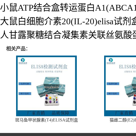
小鼠ATP结合盒转运蛋白A1(ABCA1)
大鼠白细胞介素20(IL-20)elisa试剂
人甘露聚糖结合凝集素关联丝氨酸蛋白酶2
相关产品：
斑马鱼甲状腺素(T4)ELISA试剂盒
猫雌二醇(E2)