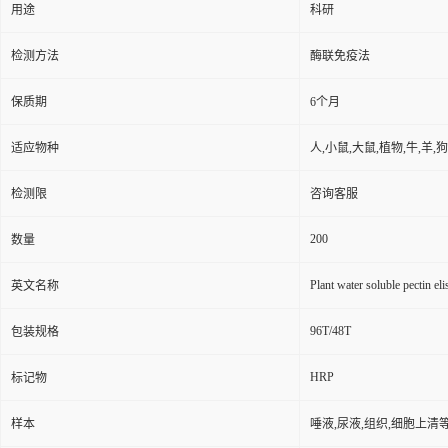
用途
科研
检测方法
酶联免疫法
保质期
6个月
适应物种
人,小鼠,大鼠,植物,牛,羊,
检测限
咨询客服
200
数量
Plant water soluble pectin eli
英文名称
96T/48T
包装规格
HRP
标记物
样本
唾液,尿液,组织,细胞上清