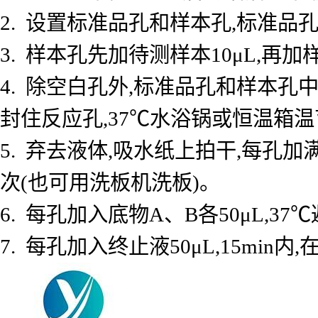
2. 设置标准品孔和样本孔,标准品孔
3. 样本孔先加待测样本10μL,再加
4. 除空白孔外,标准品孔和样本孔中
封住反应孔,37℃水浴锅或恒温箱温育
5. 弃去液体,吸水纸上拍干,每孔加
次(也可用洗板机洗板)。
6. 每孔加入底物A、B各50μL,37℃
7. 每孔加入终止液50μL,15min