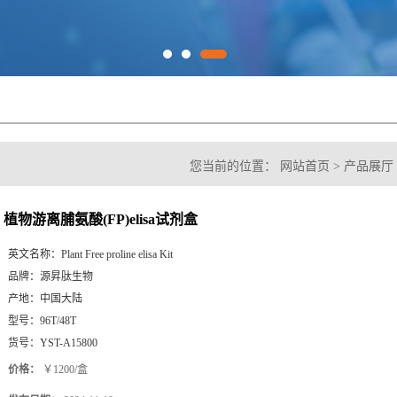
您当前的位置：
网站首页
>
产品展厅
试剂盒
植物游离脯氨酸(FP)elisa试剂盒
英文名称：
Plant Free proline elisa Kit
品牌：
源昇肽生物
产地：
中国大陆
型号：
96T/48T
货号：
YST-A15800
价格：
￥1200/盒