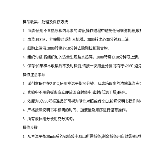
样品收集、处理及保存方法
1. 血清:使用不含热原和内毒素的试管,操作过程中避免任何细胞刺激,收
2. 血浆:EDTA、柠檬酸盐或肝素抗凝。3000转离心30分钟取上清。
3. 细胞上清液:3000转离心10分钟去除颗粒和聚合物。
4. 组织匀浆:将组织加入适量生理盐水捣碎。3000转离心10分钟取上清
5. 保存:如果样本收集后不及时检测,请按一次用量分装,冻存于-20℃
操作注意事项
1. 试剂盒保存在2-8℃,使用室温平衡20分钟。从冰箱取出的浓缩洗
2. 实验中不用的板条应立即放回自封袋中,密封(低温干燥)保存。
3. 浓度为0的S0号标准品即可视为阴性对照或者空白;按照说明书操作
4. 严格按照说明书中标明的时间、加液量及顺序进行温育操作。
5. 所有液体组分使用充分摇匀。
操作步骤
1. 从室温平衡20min后的铝箔袋中取出所需板条,剩余板条用自封袋密封