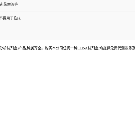
清,裂解液等
,不得用于临床
分析试剂盒)产品,种属齐全。购买本公司任何一种ELISA试剂盒,均提供免费代测服务