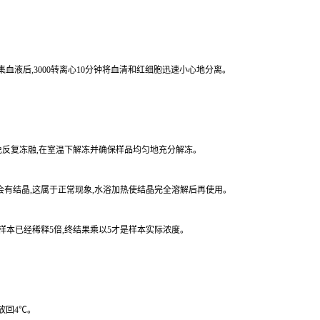
集血液后,3000转离心10分钟将血清和红细胞迅速小心地分离。
。
,避免反复冻融,在室温下解冻并确保样品均匀地充分解冻。
涤液会有结晶,这属于正常现象,水浴加热使结晶完全溶解后再使用。
时样本已经稀释5倍,终结果乘以5才是样本实际浓度。
放回4℃。