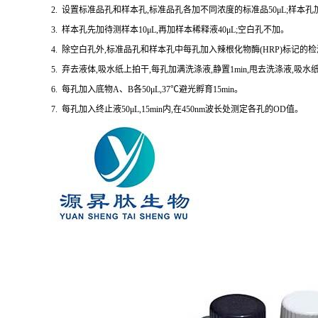
2. 设置标准品孔和样本孔,标准品孔各加不同浓度的标准品50μL;样本孔加
3. 样本孔先加待测样本10μL,再加样本稀释液40μL;空白孔不加。
4. 除空白孔外,标准品孔和样本孔中每孔加入辣根化物酶(HRP)标记的检测
5. 弃去液体,吸水纸上拍干,每孔加满洗涤液,静置1min,甩去洗涤液,吸
6. 每孔加入底物A、B各50μL,37℃避光孵育15min。
7. 每孔加入终止液50μL,15min内,在450nm波长处测定各孔的OD值。