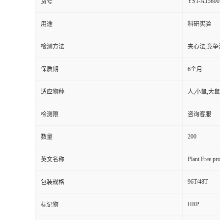
YST-A15800
货号
用途
科研实验
检测方法
夹心法,竞争
保质期
6个月
适应物种
人,小鼠,大鼠
检测限
咨询客服
200
数量
Plant Free pro
英文名称
96T/48T
包装规格
HRP
标记物