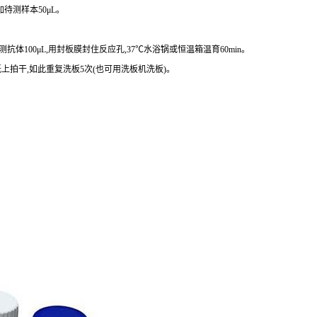
待测样本50μL。
抗体100μL,用封板膜封住反应孔,37℃水浴锅或恒温箱温育60min。
水纸上拍干,如此重复洗板5次(也可用洗板机洗板)。