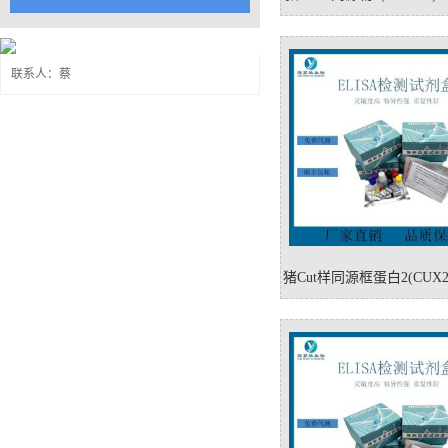
盒
联系人：蔡
猪Cut样同源框蛋白2(CUX2)e
剂盒