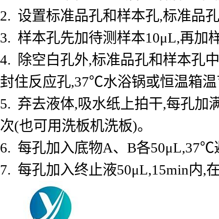
2. 设置标准品孔和样本孔,标准品孔
3. 样本孔先加待测样本10μL,再加
4. 除空白孔外,标准品孔和样本孔中
封住反应孔,37℃水浴锅或恒温箱温育
5. 弃去液体,吸水纸上拍干,每孔加
次(也可用洗板机洗板)。
6. 每孔加入底物A、B各50μL,37℃
7. 每孔加入终止液50μL,15min