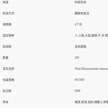
用途
科研实验
检测方法
酶联免疫法
保质期
6个月
适应物种
人,小鼠,大鼠,植物,牛,羊,
检测限
咨询客服
200
数量
Plant Ribonucleotide reductas
英文名称
96T/48T
包装规格
HRP
标记物
样本
唾液,尿液,组织,细胞上清