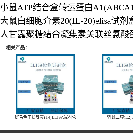
小鼠ATP结合盒转运蛋白A1(ABCA1)
大鼠白细胞介素20(IL-20)elisa试剂
人甘露聚糖结合凝集素关联丝氨酸蛋白酶2
相关产品：
斑马鱼甲状腺素(T4)ELISA试剂盒
猫雌二醇(E2)