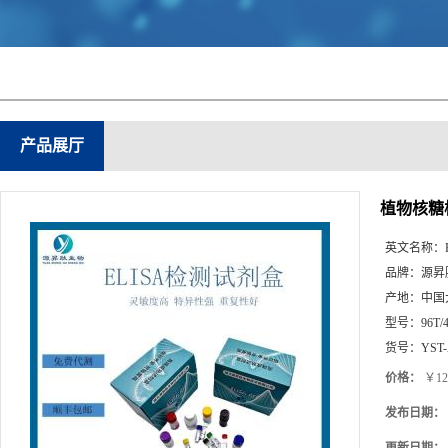
产品展厅
植物核糖核
英文名称：
品牌：
源昇
产地：
中国
型号：
96T/
货号：
YST-
价格：
￥12
发布日期：