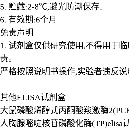
5. 贮藏:2-8℃,避光防潮保存。
6. 有效期:6个月
免责声明
1. 试剂盒仅供研究使用,不得用于
责。
严格按照说明书操作,实验者违反说
其他ELISA试剂盒
大鼠磷酸烯醇式丙酮酸羧激酶2(PCK2/P
人胸腺嘧啶核苷磷酸化酶(TP)elisa