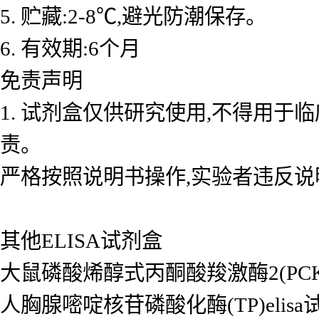
5. 贮藏:2-8℃,避光防潮保存。
6. 有效期:6个月
免责声明
1. 试剂盒仅供研究使用,不得用于
责。
严格按照说明书操作,实验者违反说
其他ELISA试剂盒
大鼠磷酸烯醇式丙酮酸羧激酶2(PCK2/P
人胸腺嘧啶核苷磷酸化酶(TP)elisa