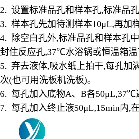
2. 设置标准品孔和样本孔,标准品孔
3. 样本孔先加待测样本10μL,再加
4. 除空白孔外,标准品孔和样本孔中
封住反应孔,37℃水浴锅或恒温箱温育
5. 弃去液体,吸水纸上拍干,每孔加
次(也可用洗板机洗板)。
6. 每孔加入底物A、B各50μL,37℃
7. 每孔加入终止液50μL,15min