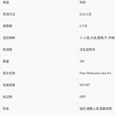
用途
科研
检测方法
ELISA法
保质期
6个月
适应物种
人,小鼠,大鼠,植物,牛,羊
检测限
详见说明书
200
数量
Plant Methionine elisa Kit
英文名称
96T/48T
包装规格
HRP
标记物
样本
组织,细胞上清,裂解液等