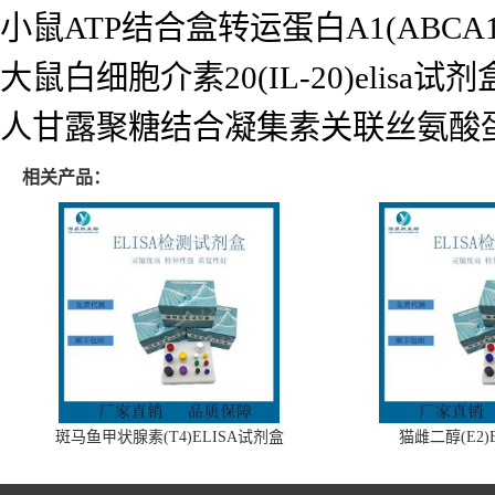
小鼠ATP结合盒转运蛋白A1(ABCA1)
大鼠白细胞介素20(IL-20)elisa试剂
人甘露聚糖结合凝集素关联丝氨酸蛋白酶2
相关产品：
斑马鱼甲状腺素(T4)ELISA试剂盒
猫雌二醇(E2)